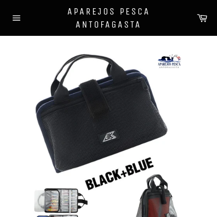
Ir
APAREJOS PESCA
directamente
Ca
ANTOFAGASTA
al
Navegación
contenido