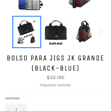
BOLSO PARA JIGS JK GRANDE
(BLACK-BLUE)
Precio
$32.190
habitual
Impuesto incluido.
CANTIDAD
−
+