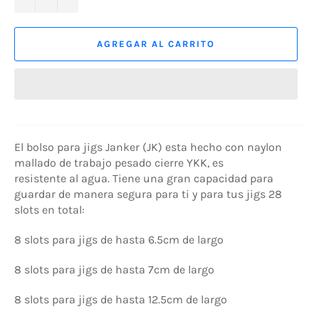
AGREGAR AL CARRITO
El bolso para jigs Janker (JK) esta hecho con naylon
mallado de trabajo pesado cierre YKK, es
resistente al agua. Tiene una gran capacidad para
guardar de manera segura para ti y para tus jigs 28
slots en total:
8 slots para jigs de hasta 6.5cm de largo
8 slots para jigs de hasta 7cm de largo
8 slots para jigs de hasta 12.5cm de largo