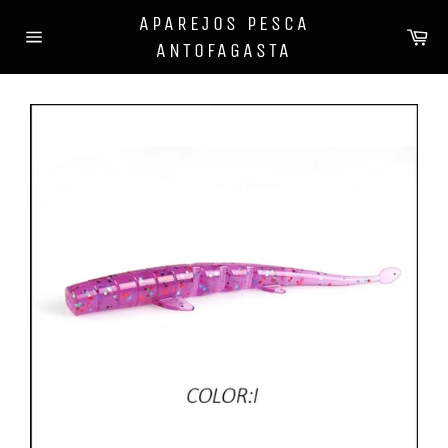
Ir
APAREJOS PESCA
directamente
Ca
ANTOFAGASTA
al
Navegación
contenido