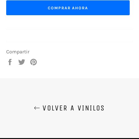
COMPRAR AHORA
Compartir
Compartir
Tuitear
Pinear
en
en
en
Facebook
Twitter
Pinterest
VOLVER A VINILOS