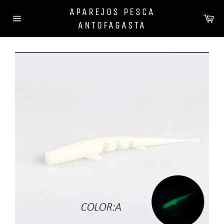
Ir
APAREJOS PESCA
directamente
Ca
ANTOFAGASTA
al
Navegación
contenido