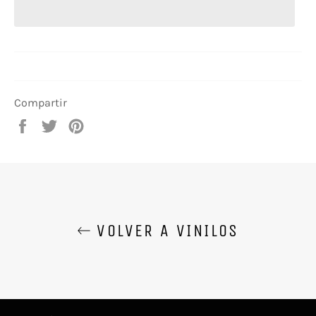
Compartir
Compartir
Tuitear
Pinear
en
en
en
Facebook
Twitter
Pinterest
VOLVER A VINILOS