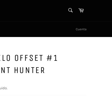
BUSCAR
Carrito
Buscar
Cuenta
LO OFFSET #1
ENT HUNTER
uido.