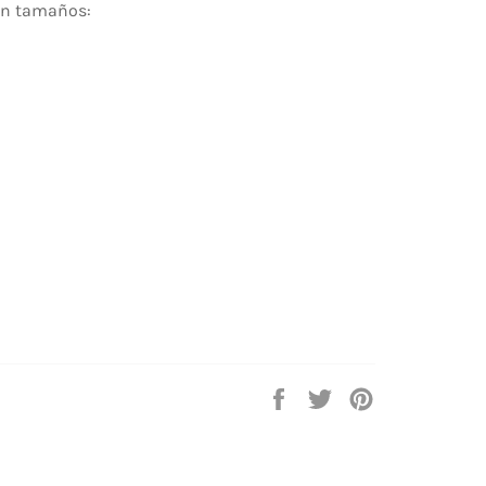
en tamaños:
Compartir
Tuitear
Pinear
en
en
en
Facebook
Twitter
Pinterest