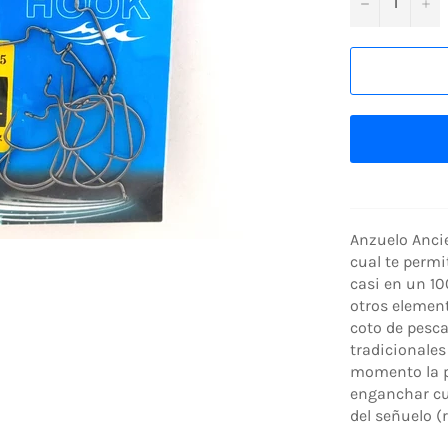
−
+
Anzuelo Ancie
cual te permi
casi en un 10
otros elemen
coto de pesca
tradicionale
momento la pu
enganchar cu
del señuelo (