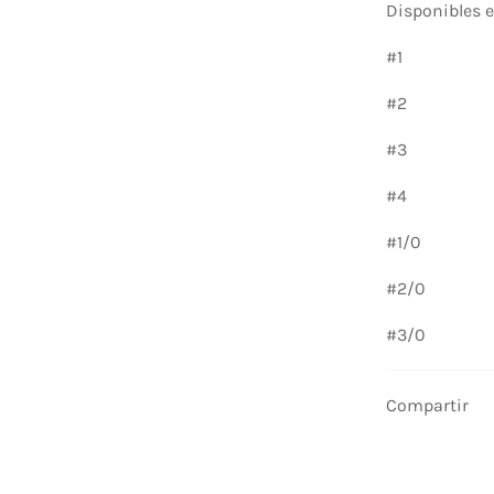
Disponibles 
#1
#2
#3
#4
#1/0
#2/0
#3/0
Compartir