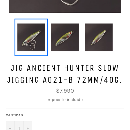
JIG ANCIENT HUNTER SLOW
JIGGING A021-B 72MM/40G.
Precio
$7.990
habitual
Impuesto incluido.
CANTIDAD
−
+