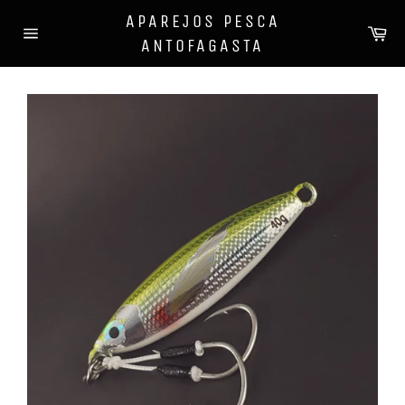
Ir
APAREJOS PESCA
directamente
Ca
ANTOFAGASTA
al
Navegación
contenido