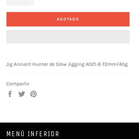
AGOTADO
Jig Ancient Hunter de Slow Jigging A021-B 72mm/40g.
Compartir
Compartir
Tuitear
Pinear
en
en
en
Facebook
Twitter
Pinterest
MENÚ INFERIOR