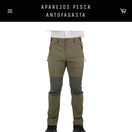
Ir
APAREJOS PESCA
directamente
Ca
ANTOFAGASTA
al
Navegación
contenido