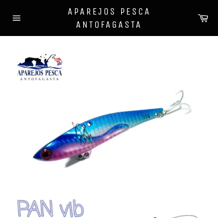
Ir
APAREJOS PESCA
directamente
Ca
ANTOFAGASTA
al
Navegación
contenido