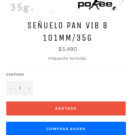
SEÑUELO PAN VIB B
101MM/35G
Precio
$5.490
habitual
Impuesto incluido.
CANTIDAD
−
+
AGOTADO
COMPRAR AHORA