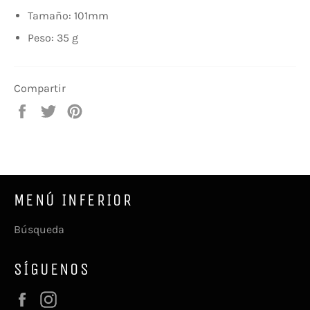
Tamaño: 101mm
Peso: 35 g
Compartir
Compartir
Tuitear
Pinear
en
en
en
Facebook
Twitter
Pinterest
MENÚ INFERIOR
Búsqueda
SÍGUENOS
Facebook
Instagram